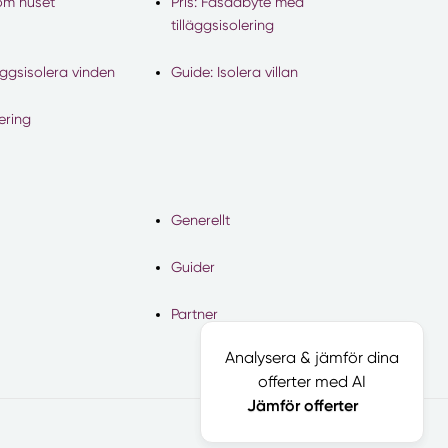
 om huset
Pris: Fasadbyte med
tilläggsisolering
äggsisolera vinden
Guide: Isolera villan
lering
Generellt
Guider
Partner
Analysera & jämför dina
offerter med AI
Jämför offerter