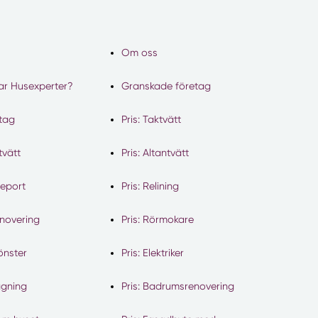
Om oss
ar Husexperter?
Granskade företag
etag
Pris: Taktvätt
tvätt
Pris: Altantvätt
geport
Pris: Relining
enovering
Pris: Rörmokare
fönster
Pris: Elektriker
ggning
Pris: Badrumsrenovering