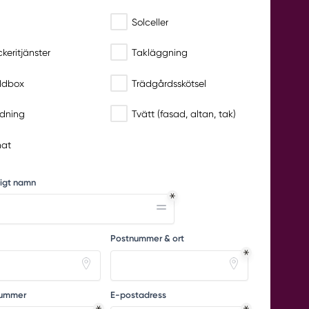
Solceller
ckeritjänster
Takläggning
ddbox
Trädgårdsskötsel
dning
Tvätt (fasad, altan, tak)
at
digt namn
Postnummer & ort
nummer
E-postadress