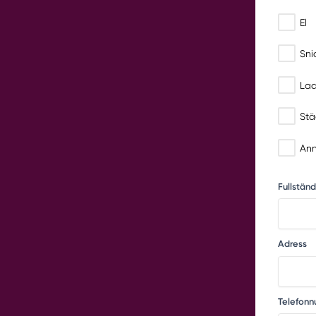
El
Sni
La
Stä
Ann
Fullstän
Adress
Telefon