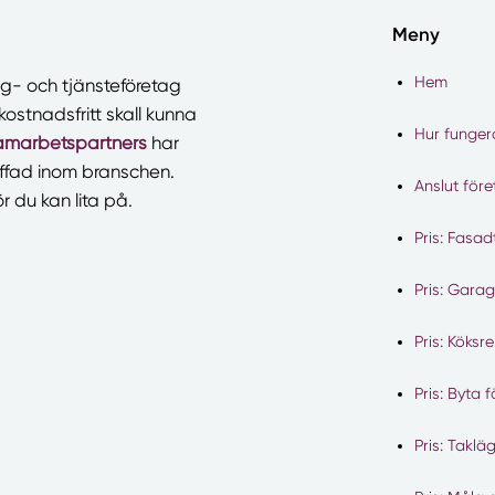
Meny
Hem
- och tjänsteföretag
kostnadsfritt skall kunna
Hur funger
amarbetspartners
har
ffad inom branschen.
Anslut för
r du kan lita på.
Pris: Fasad
Pris: Gara
Pris: Köksr
Pris: Byta 
Pris: Taklä