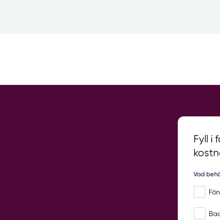
Fyll i
kostn
Vad behö
Fön
Ba