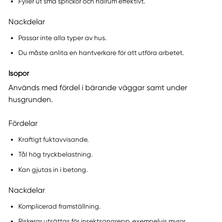
Fyller ut små sprickor och hålrum effektivt.
Nackdelar
Passar inte alla typer av hus.
Du måste anlita en hantverkare för att utföra arbetet.
Isopor
Används med fördel i bärande väggar samt under
husgrunden.
Fördelar
Kraftigt fuktavvisande.
Tål hög tryckbelastning.
Kan gjutas in i betong.
Nackdelar
Komplicerad framställning.
Riskerar utsättas för insektsangrepp, exempelvis myror.