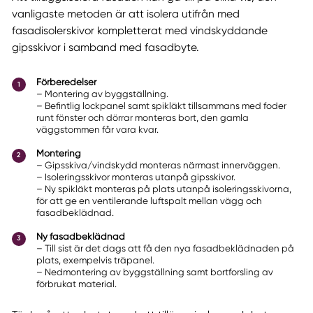
vanligaste metoden är att isolera utifrån med
fasadisolerskivor kompletterat med vindskyddande
gipsskivor i samband med fasadbyte.
Förberedelser
– Montering av byggställning.
– Befintlig lockpanel samt spikläkt tillsammans med foder
runt fönster och dörrar monteras bort, den gamla
väggstommen får vara kvar.
Montering
– Gipsskiva/vindskydd monteras närmast innerväggen.
– Isoleringsskivor monteras utanpå gipsskivor.
– Ny spikläkt monteras på plats utanpå isoleringsskivorna,
för att ge en ventilerande luftspalt mellan vägg och
fasadbeklädnad.
Ny fasadbeklädnad
– Till sist är det dags att få den nya fasadbeklädnaden på
plats, exempelvis träpanel.
– Nedmontering av byggställning samt bortforsling av
förbrukat material.