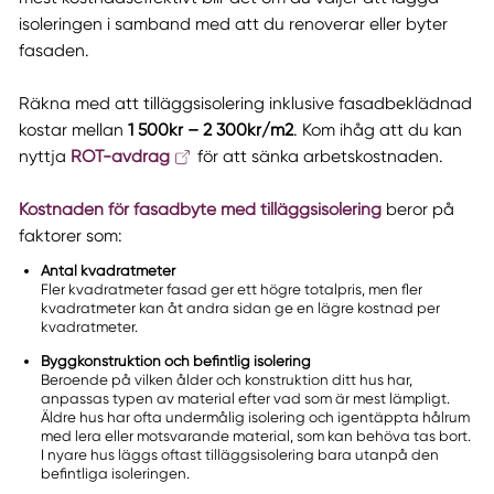
isoleringen i samband med att du renoverar eller byter
fasaden.
Räkna med att tilläggsisolering inklusive fasadbeklädnad
kostar mellan
1 500kr – 2 300kr/m2
. Kom ihåg att du kan
nyttja
ROT-avdrag
för att sänka arbetskostnaden.
Kostnaden för fasadbyte med tilläggsisolering
beror på
faktorer som:
Antal kvadratmeter
Fler kvadratmeter fasad ger ett högre totalpris, men fler
kvadratmeter kan åt andra sidan ge en lägre kostnad per
kvadratmeter.
Byggkonstruktion och befintlig isolering
Beroende på vilken ålder och konstruktion ditt hus har,
anpassas typen av material efter vad som är mest lämpligt.
Äldre hus har ofta undermålig isolering och igentäppta hålrum
med lera eller motsvarande material, som kan behöva tas bort.
I nyare hus läggs oftast tilläggsisolering bara utanpå den
befintliga isoleringen.