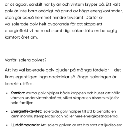
är oslagbar, särskilt när kylan och vintern kryper på. Ett kallt
golv är inte bara onödigt på grund av höga energikostnader,
utan gör också hemmet mindre trivsamt. Därför är
välisolerade golv helt avgörande för att skapa ett
energieffektivt hem och samtidigt säkerställa en behaglig
komfort året om.
Varför isolera golvet?
Att ha väl isolerade golv bjuder på många fördelar – det
finns egentligen inga nackdelar så länge isoleringen är
korrekt utförd.
Komfort:
Varma golv hjälper både kroppen och huset att hålla
värmen under vinterhalvåret, vilket skapar en trivsam miljö för
hela familjen.
Energieffektivitet:
Isolerade golv hjälper till att bibehålla en
jämn inomhustemperatur och håller nere energikostnaderna.
Ljuddämpande:
Att isolera golven är ett bra sätt att ljudisolera