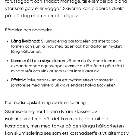
förutsägbart och snabbt montage, till exempel på plana
ytor som golv eller väggar. Skivorna kan placeras direkt
på bjälklag eller under ett trägolv.
Fördelar och nackdelar
Lång livslängd:
Skumisolering har fördelen att inte tappa
formen och sjunka ihop med tiden och har därför en mycket
lång hållbarhet.
Kommer åt i alla skrymslen:
Använder du flytande form med
expanderande egenskaper kommer du lätt åt att göra tätt i
mindre vrår och vinklar som skivor inte klarar av.
Effektiv:
Polyuretanskum är ett mycket effektivt material. I
jämförelse med mineralull krävs endast halva tjockleken.
Kostnadsuppskattning av skumisolering
Skumisolering hör till den dyrare klassen av
isoleringsmaterial när det kommer till den initiala
kostnaden, men med tanke på den långa hållbarheten
kan skumisolering ses som ett kostnadseffektivt alternativ