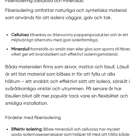
Fiberisolering (cellulosa och mineralull)
Fiberisolering omfattar naturliga och syntetiska material
som används för att isolera väggar, golv och tak.
Cellulosa
tillverkas av återvunna pappersprodukter och är ett
miljövänligt alternativ med god isolerförmåga.
Mineralull
framställs av smält sten eller glas som spinns till fibrer,
vilket ger ett brandsäkert och effektivt isoleringsmaterial.
Båda materialen finns som skivor, mattor och lösull. Lösull
är ett löst material som blåses in för att fylla ut alla
hålrum – ett snabbt och effektivt sätt att isolera, särskilt i
svåråtkomliga vinklar och utrymmen. På senare år har
lösullen blivit allt mer populär tack vare sin flexibilitet och
smidiga installation.
Fördelar med fiberisolering
Effektiv isolering:
Både mineralull och cellulosa har mycket
goda isoleringsegenskaper som hjälper till med att hålla både