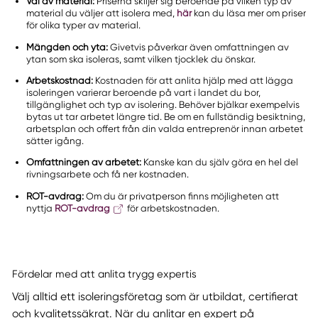
Val av material:
Priserna skiljer sig beroende på vilken typ av
material du väljer att isolera med,
här
kan du läsa mer om priser
för olika typer av material.
Mängden och yta:
Givetvis påverkar även omfattningen av
ytan som ska isoleras, samt vilken tjocklek du önskar.
Arbetskostnad:
Kostnaden för att anlita hjälp med att lägga
isoleringen varierar beroende på vart i landet du bor,
tillgänglighet och typ av isolering. Behöver bjälkar exempelvis
bytas ut tar arbetet längre tid. Be om en fullständig besiktning,
arbetsplan och offert från din valda entreprenör innan arbetet
sätter igång.
Omfattningen av arbetet:
Kanske kan du själv göra en hel del
rivningsarbete och få ner kostnaden.
ROT-avdrag:
Om du är privatperson finns möjligheten att
nyttja
ROT-avdrag
för arbetskostnaden.
Fördelar med att anlita trygg expertis
Välj alltid ett isoleringsföretag som är utbildat, certifierat
och kvalitetssäkrat. När du anlitar en expert på