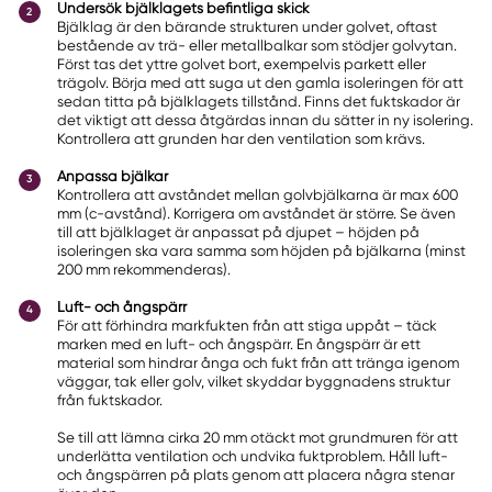
Undersök bjälklagets befintliga skick
Bjälklag är den bärande strukturen under golvet, oftast
bestående av trä- eller metallbalkar som stödjer golvytan.
Först tas det yttre golvet bort, exempelvis parkett eller
trägolv. Börja med att suga ut den gamla isoleringen för att
sedan titta på bjälklagets tillstånd. Finns det fuktskador är
det viktigt att dessa åtgärdas innan du sätter in ny isolering.
Kontrollera att grunden har den ventilation som krävs.
Anpassa bjälkar
Kontrollera att avståndet mellan golvbjälkarna är max 600
mm (c-avstånd). Korrigera om avståndet är större. Se även
till att bjälklaget är anpassat på djupet – höjden på
isoleringen ska vara samma som höjden på bjälkarna (minst
200 mm rekommenderas).
Luft- och ångspärr
För att förhindra markfukten från att stiga uppåt – täck
marken med en luft- och ångspärr. En ångspärr är ett
material som hindrar ånga och fukt från att tränga igenom
väggar, tak eller golv, vilket skyddar byggnadens struktur
från fuktskador.
Se till att lämna cirka 20 mm otäckt mot grundmuren för att
underlätta ventilation och undvika fuktproblem. Håll luft-
och ångspärren på plats genom att placera några stenar