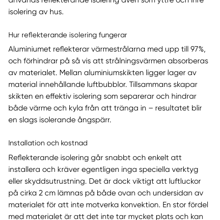
används reflekterande isolering även som yttre och inre
isolering av hus.
Hur reflekterande isolering fungerar
Aluminiumet reflekterar värmestrålarna med upp till 97%,
och förhindrar på så vis att strålningsvärmen absorberas
av materialet. Mellan aluminiumskikten ligger lager av
material innehållande luftbubblor. Tillsammans skapar
skikten en effektiv isolering som separerar och hindrar
både värme och kyla från att tränga in – resultatet blir
en slags isolerande ångspärr.
Installation och kostnad
Reflekterande isolering går snabbt och enkelt att
installera och kräver egentligen inga speciella verktyg
eller skyddsutrustning. Det är dock viktigt att luftluckor
på cirka 2 cm lämnas på både ovan och undersidan av
materialet för att inte motverka konvektion. En stor fördel
med materialet är att det inte tar mycket plats och kan